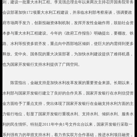
则，建设一批重大水利工程。李克强总理去年以来两次主持召开国务院常务
会议部署加快
172
项重大水利工程建设，并亲临水利部考察座谈，强调要政
府市场两手发力，创新投融资体制机制，发挥开发性金融作用，鼓励社会资
本参与重大水利工程建设。今年的《政府工作报告》明确提出，要棚改、铁
路、水利等投资多箭齐发，重点向中西部地区倾斜，使巨大的内需得到更多
释放。党中央、国务院的重大决策部署，为加快水利建设提供了难得机遇，
也为国家开发银行支持水利提供了广阔空间。
陈雷指出，金融支持是加快水利改革发展的重要资金来源。长期以来，
水利部与国家开发银行建立了良好的合作关系，国家开发银行在水利信贷资
金方面给予了重点支持，突出体现了国家开发银行在金融支持水利方面的主
力银行地位，彰显了国家开发银行重视水利、支持水利、倾斜水利、服务水
利的民生情怀。特别是
2011
年中央
1
号文件出台以来，国家开发银行采取一
系列强有力的举措支持水利，着力夯实双方合作基础，推进水利项目融资，