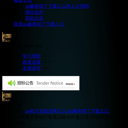
最新公告
pg麻将胡了下载入口的人才招聘
项目合作
招标公告
联系pg麻将胡了下载入口
蒙水学堂
mong-shui
===
学习资料
===
===
政策法规
===
===
名师讲堂
===
蒙水学堂
当前位置：
pg电子游戏官网入口-pg麻将胡了下载入口
>
> >
水利部与国家开发银行签署战略合作备忘录 共同推进重大水
利工程建设