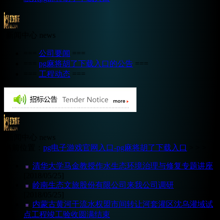
新闻中心
news
===
公司要闻
===
===
pg麻将胡了下载入口的公告
===
===
工程动态
===
新闻中心
news
当前位置：
pg电子游戏官网入口-pg麻将胡了下载入口
>
> >
清华大学马金教授作水生态环境治理与修复专题讲座
[2018/05/25]
岭南生态文旅股份有限公司来我公司调研
[2018/05/25]
内蒙古黄河干流水权盟市间转让河套灌区沈乌灌域试
点工程竣工验收圆满结束