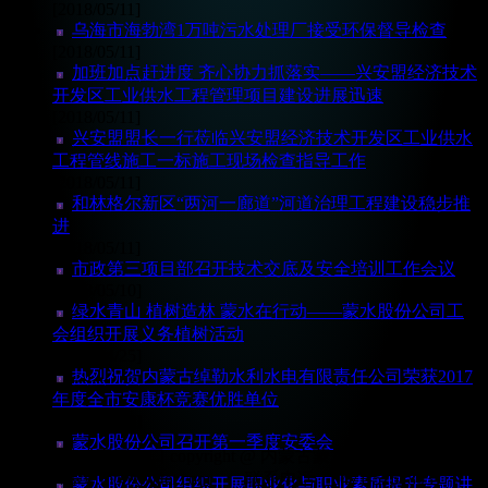
[2018/05/11]
乌海市海勃湾1万吨污水处理厂接受环保督导检查
[2018/05/11]
加班加点赶进度 齐心协力抓落实——兴安盟经济技术
开发区工业供水工程管理项目建设进展迅速
[2018/05/11]
兴安盟盟长一行莅临兴安盟经济技术开发区工业供水
工程管线施工一标施工现场检查指导工作
[2018/05/11]
和林格尔新区“两河一廊道”河道治理工程建设稳步推
进
[2018/05/11]
市政第三项目部召开技术交底及安全培训工作会议
[2018/05/10]
绿水青山 植树造林 蒙水在行动——蒙水股份公司工
会组织开展义务植树活动
[2018/04/25]
热烈祝贺内蒙古绰勒水利水电有限责任公司荣获2017
年度全市安康杯竞赛优胜单位
[2018/04/19]
蒙水股份公司召开第一季度安委会
pg电子游戏官网入口 copyright @ 内蒙古蒙水水资源股份有限
[2018/03/29]
公司 - www.mongwater.com 联系电话：0471-5254803
蒙水股份公司组织开展职业化与职业素质提升专题讲